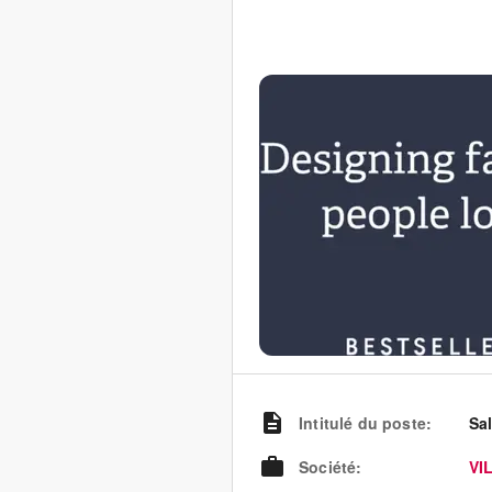
Intitulé du poste
:
Sa
Société
:
VI