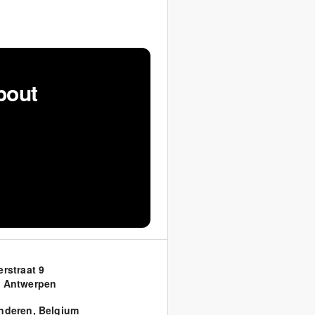
bout
erstraat 9
 Antwerpen
nderen
,
Belgium