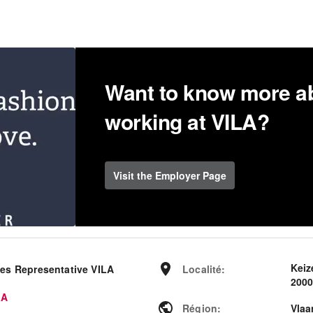
Want to know more a
working at VILA?
Visit the Employer Page
Keiz
les Representative VILA
Localité
:
2000
LA
Région
:
Vlaa