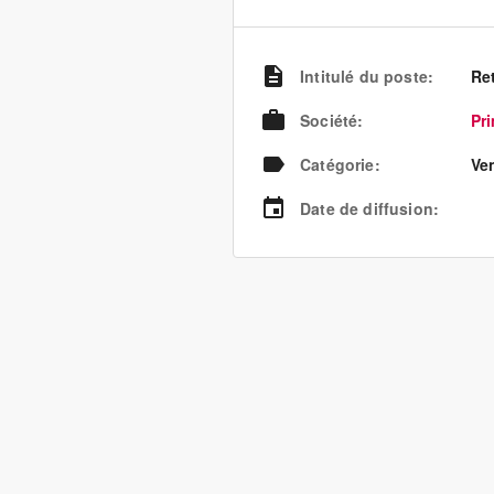
Intitulé du poste
:
Ret
Société
:
Pr
Catégorie
:
Ve
Date de diffusion
: