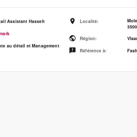
Mole
ail Assistant Hasselt
Localité
:
3500
imark
Région
:
Vlaa
nte au détail et Management
Référence à
:
Fash