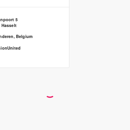
npoort 5
 Hasselt
nderen
,
Belgium
ionUnited