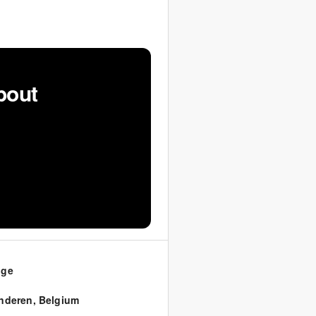
bout
gge
nderen
,
Belgium