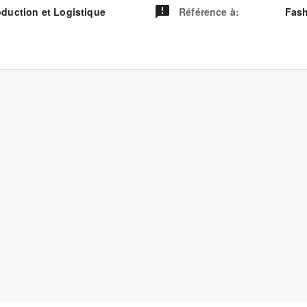
oduction et Logistique
Référence à
:
Fash