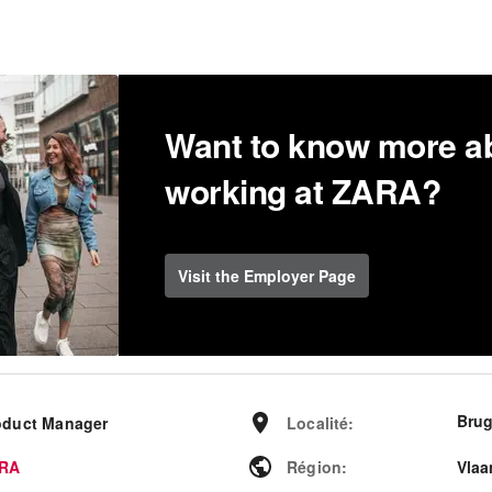
Want to know more a
working at ZARA?
Visit the Employer Page
Bru
oduct Manager
Localité
:
RA
Région
:
Vlaa