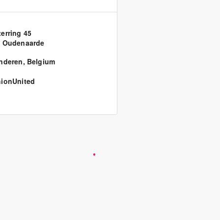
erring 45
0 Oudenaarde
nderen
,
Belgium
ionUnited