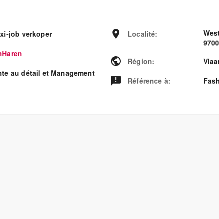
West
xi-job verkoper
Localité
:
970
nHaren
Région
:
Vlaa
nte au détail et Management
Référence à
:
Fash