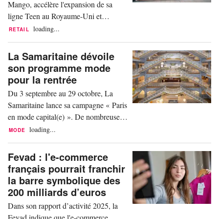
Mango, accélère l'expansion de sa
ligne Teen au Royaume-Uni et
annonce l’ouverture de son troisième
loading...
RETAIL
magasin Mango Teen. Situé au sein du
centre commercial Buchanan
La Samaritaine dévoile
Galleries, à Glasgow, en Écosse, ce
son programme mode
nouveau magasin Mango Teen est le
pour la rentrée
premier en dehors de Londres. Le
Du 3 septembre au 29 octobre, La
nouveau point de vente a permis la
Samaritaine lance sa campagne « Paris
création de dix...
en mode capital(e) ». De nombreuses
activités mode y seront organisées
loading...
MODE
pour la saison automne 2025. Pour
célébrer la rentrée, le magazine Grazia
Fevad : l'e-commerce
s'installe au premier étage de la
français pourrait franchir
Samaritaine où des expériences
la barre symbolique des
immersives seront proposées. Les
200 milliards d’euros
visiteurs sont invités à...
Dans son rapport d’activité 2025, la
Fevad indique que l'e-commerce