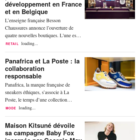
développement en France
et en Belgique
L’enseigne française Besson
Chaussures annonce l’ouverture de
quatre nouvelles boutiques. L'une est
située en Belgique et les trois autres en
loading...
RETAIL
France. En avril dernier, Besson
Chaussures franchissait la barre des
Panafrica et La Poste : la
200 boutiques avec l'inauguration de
collaboration
son magasin à Aéroville Roissy-en-
responsable
France. Pour la rentrée, l’enseigne
Panafrica, la marque française de
française de chaussures...
sneakers éthiques, s’associe à La
Poste, le temps d’une collection
capsule. Deux modèles de baskets,
loading...
MODE
l’un jaune et l’autre bleu sont proposés
en édition limitée dans une sélection de
Maison Kitsuné dévoile
bureaux et en ligne sur laposte.fr. Ce
sa campagne Baby Fox
n’est pas la première fois que les deux