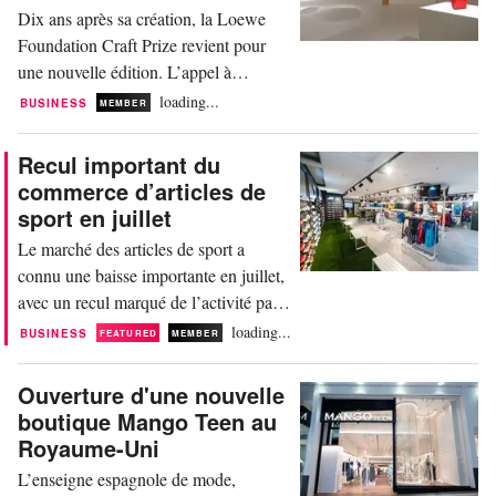
boutique de la marque qui adopte des
Dix ans après sa création, la Loewe
codes visuels iconiques de la...
Foundation Craft Prize revient pour
une nouvelle édition. L’appel à
candidatures a été lancé pour la saison
loading...
BUSINESS
MEMBER
2026. Créé en 2016, le prix
international annuel Loewe
Recul important du
Foundation Craft Prize veut mettre en
commerce d’articles de
valeur et célébrer l’innovation,
sport en juillet
l'excellence et la valeur artistique de
Le marché des articles de sport a
l'artisanat moderne. Pour y...
connu une baisse importante en juillet,
avec un recul marqué de l’activité par
rapport à l’an dernier. Si les ventes en
loading...
BUSINESS
FEATURED
MEMBER
ligne parviennent à se maintenir, les
magasins ont davantage souffert. Les
Ouverture d'une nouvelle
rayons textile et chaussure affichent les
boutique Mango Teen au
replis les plus notables. Dans un
Royaume-Uni
communiqué, l’organisation
L’enseigne espagnole de mode,
professionnelle...