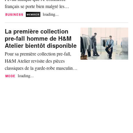
français se porte bien malgré les
turbulences économiques actuelles.
loading...
BUSINESS
MEMBER
L’e-commerce affiche une moyenne de
2,6 milliards de transactions annuelles
La première collection
– soit environ 80 commandes par
pre-fall homme de H&M
seconde. Selon la Fevad, le secteur
Atelier bientôt disponible
s’impose comme un pilier de stabilité
Pour sa première collection pre-fall,
et d’innovation. Il se...
H&M Atelier revisite des pièces
classiques de la garde-robe masculine.
La ligne capsule du géant suédois mise
loading...
MODE
sur un style raffiné, tout en étant
urbain. Il se décline à travers une
perspective « Back to work - retour au
travail », explorant une polyvalence
inspirée des uniformes de travail. Les
tenues...