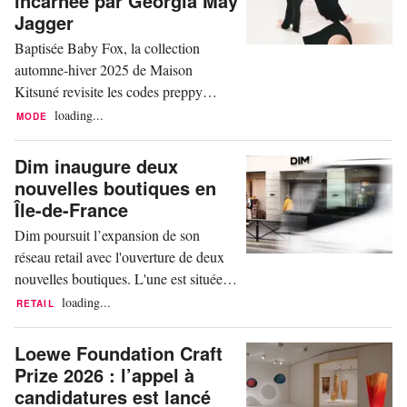
incarnée par Georgia May
entreprises collaborent. En 2024, un
Jagger
premier test...
Baptisée Baby Fox, la collection
automne-hiver 2025 de Maison
Kitsuné revisite les codes preppy
emblématiques de la marque,
loading...
MODE
réinterprétés à travers des jeux de
superpositions et de contrastes. Dans
Dim inaugure deux
cette nouvelle ligne pour la rentrée, on
nouvelles boutiques en
retrouve des jupes plissées portées avec
Île-de-France
des cols roulés ou des cardigans, entre
Dim poursuit l’expansion de son
autres. Baptisée Baby Fox,...
réseau retail avec l'ouverture de deux
nouvelles boutiques. L'une est située à
Paris et l’autre au Chesnay-
loading...
RETAIL
Rocquencourt dans les Yvelines. En
plein cœur de Paris, au 68 rue de
Loewe Foundation Craft
Rivoli, la nouvelle boutique Dim
Prize 2026 : l’appel à
présente le nouveau concept de
candidatures est lancé