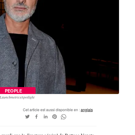
PEOPLE
Launchmetrics/spotlight
Cet article est aussi disponible en :
anglais