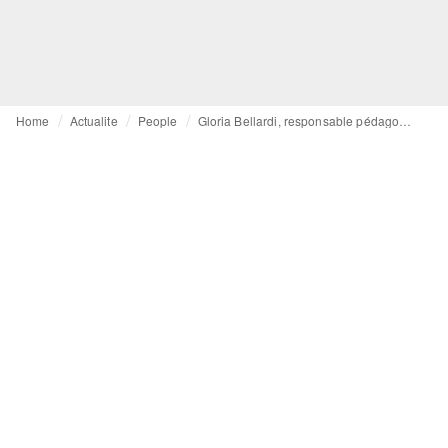
Home
Actualite
People
Gloria Bellardi, responsable pédagogique à l'Istituto Marangoni : « Un bon portfolio peut faire décoller votre carrière »