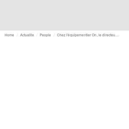
Home
Actualite
People
Chez l'équipementier On, le directeur de l'innovation cumulera également le poste de directeur des opérations