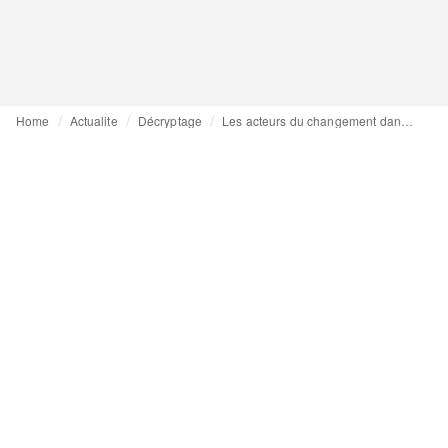
Home
Actualite
Décryptage
Les acteurs du changement dans la mode (épisode 2) : Romain Narcy de Rematters, Ereks Blue Matters et la Denim Deal