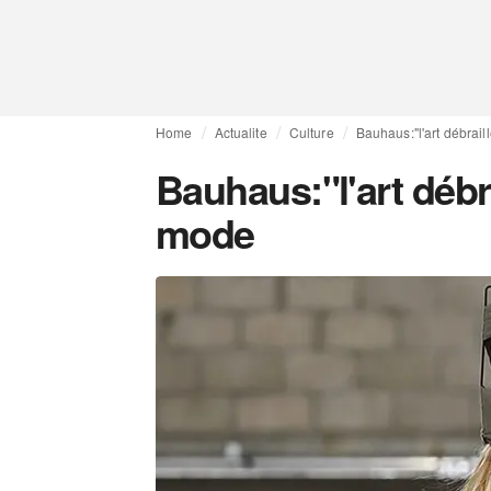
Home
Actualite
Culture
Bauhaus:"l'art débraill
Bauhaus:"l'art débra
mode