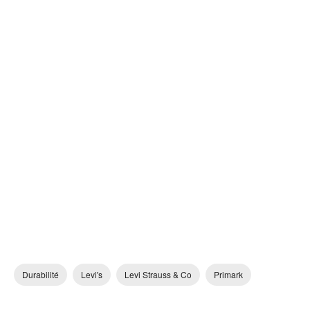
Durabilité
Levi's
Levi Strauss & Co
Primark