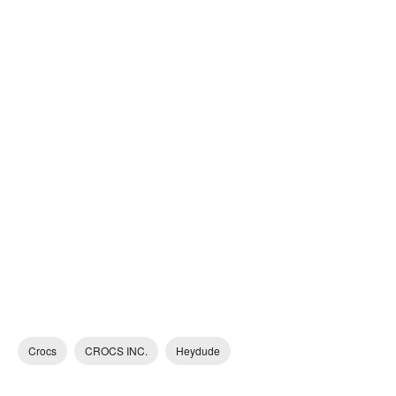
Crocs
CROCS INC.
Heydude