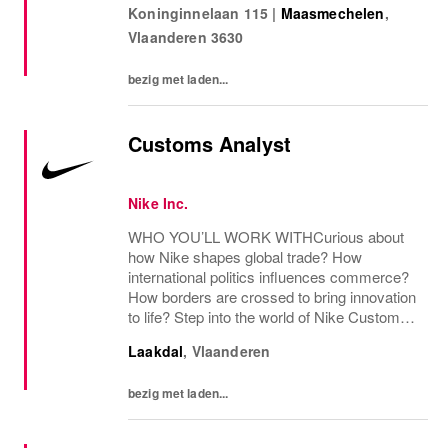
Koninginnelaan 115
|
Maasmechelen
,
inspirerende werkomgeving, waarin goede
Vlaanderen
3630
sfeer,...
bezig met laden...
Customs Analyst
Nike Inc.
WHO YOU’LL WORK WITHCurious about
how Nike shapes global trade? How
international politics influences commerce?
How borders are crossed to bring innovation
to life? Step into the world of Nike Customs -
where every move matters.You'll be a part of
Laakdal
,
Vlaanderen
the Customs and Trade team at Nike's
European...
bezig met laden...