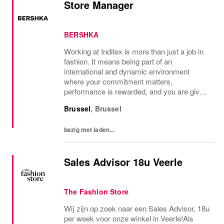
Store Manager
BERSHKA
Working at Inditex is more than just a job in
fashion. It means being part of an
international and dynamic environment
where your commitment matters,
performance is rewarded, and you are given
every opportunity to grow. What you can
Brussel
,
Brussel
look forward to: Competitive Salary: Your
dedication deserves...
bezig met laden...
Sales Advisor 18u Veerle
The Fashion Store
Wij zijn op zoek naar een Sales Advisor, 18u
per week voor onze winkel in Veerle!Als