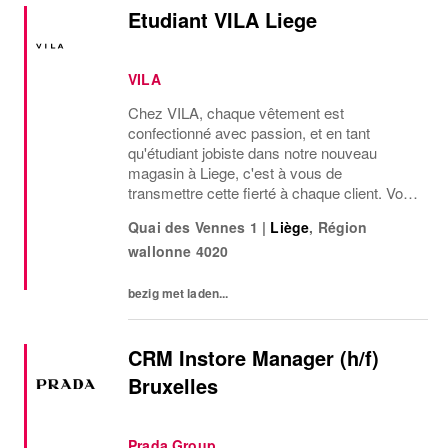
Etudiant VILA Liege
VILA
Chez VILA, chaque vêtement est
confectionné avec passion, et en tant
qu'étudiant jobiste dans notre nouveau
magasin à Liege, c'est à vous de
transmettre cette fierté à chaque client. Vous
êtes toujours au courant des promotions en
Quai des Vennes 1
|
Liège
,
Région
cours et, grâce à votre écoute attentive,
wallonne
4020
vous placez chaque...
bezig met laden...
CRM Instore Manager (h/f)
Bruxelles
Prada Group