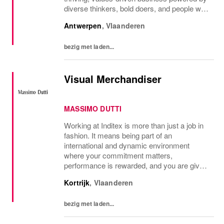
diverse thinkers, bold doers, and people who
bring their whole selves to work. If you’re
Antwerpen
,
Vlaanderen
ready to make your mark, you’re in the...
bezig met laden...
Visual Merchandiser
MASSIMO DUTTI
Working at Inditex is more than just a job in
fashion. It means being part of an
international and dynamic environment
where your commitment matters,
performance is rewarded, and you are given
every opportunity to grow. What you can
Kortrijk
,
Vlaanderen
look forward to: Competitive Salary: Your
dedication deserves...
bezig met laden...