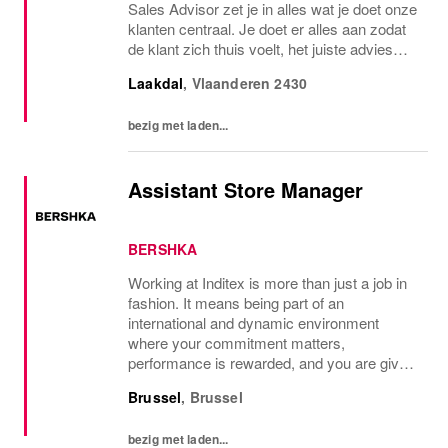
Sales Advisor zet je in alles wat je doet onze
klanten centraal. Je doet er alles aan zodat
de klant zich thuis voelt, het juiste advies
krijgt en vlot wordt geholpen. Je haalt je
Laakdal
,
Vlaanderen
2430
voldoening uit het werken met...
bezig met laden...
Assistant Store Manager
BERSHKA
Working at Inditex is more than just a job in
fashion. It means being part of an
international and dynamic environment
where your commitment matters,
performance is rewarded, and you are given
every opportunity to grow. What you can
Brussel
,
Brussel
look forward to: Competitive Salary: Your
dedication deserves...
bezig met laden...