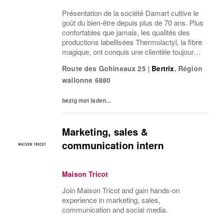
Présentation de la société Damart cultive le
goût du bien-être depuis plus de 70 ans. Plus
confortables que jamais, les qualités des
productions labellisées Thermolactyl, la fibre
magique, ont conquis une clientèle toujours
plus large.Le bien-être Damart, c'est aussi
Route des Gohineaux 25
|
Bertrix
,
Région
offrir à ses fidèles clientes...
wallonne
6880
bezig met laden...
Marketing, sales &
communication intern
Maison Tricot
Join Maison Tricot and gain hands-on
experience in marketing, sales,
communication and social media.