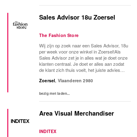
Sales Advisor 18u Zoersel
The Fashion Store
Wij zijn op zoek naar een Sales Advisor, 18u
per week voor onze winkel in Zoersel!Als
Sales Advisor zet je in alles wat je doet onze
klanten centraal. Je doet er alles aan zodat
de klant zich thuis voelt, het juiste advies
krijgt en vlot wordt geholpen. Je haalt je
Zoersel
,
Vlaanderen
2980
voldoening uit het werken met...
bezig met laden...
Area Visual Merchandiser
INDITEX