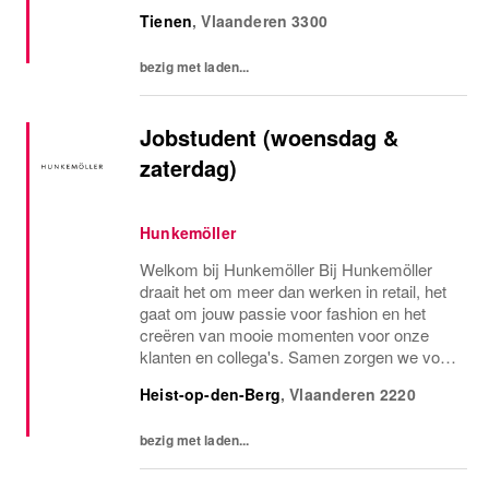
en planeet op de eerste plaats te zetten,
Tienen
,
Vlaanderen
3300
bepalen wij de toon voor de mode-industrie...
bezig met laden...
Jobstudent (woensdag &
zaterdag)
Hunkemöller
Welkom bij Hunkemöller Bij Hunkemöller
draait het om meer dan werken in retail, het
gaat om jouw passie voor fashion en het
creëren van mooie momenten voor onze
klanten en collega's. Samen zorgen we voor
een inspirerende werkomgeving waar
Heist-op-den-Berg
,
Vlaanderen
2220
iedereen zich welkom voelt en successen
worden gedeeld....
bezig met laden...