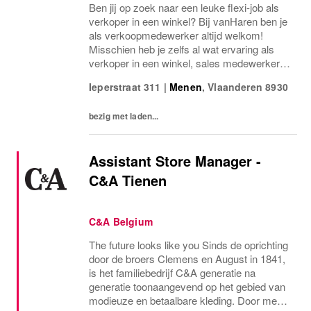
Ben jij op zoek naar een leuke flexi-job als
verkoper in een winkel? Bij vanHaren ben je
als verkoopmedewerker altijd welkom!
Misschien heb je zelfs al wat ervaring als
verkoper in een winkel, sales medewerker,
winkelmedewerker of verkoopmedewerker...
Ieperstraat 311
|
Menen
,
Vlaanderen
8930
Zo niet, dan leren wij jou hoe je onze...
bezig met laden...
Assistant Store Manager -
C&A Tienen
C&A Belgium
The future looks like you Sinds de oprichting
door de broers Clemens en August in 1841,
is het familiebedrijf C&A generatie na
generatie toonaangevend op het gebied van
modieuze en betaalbare kleding. Door mens