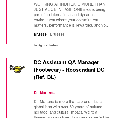
WORKING AT INDITEX IS MORE THAN
JUST A JOB IN FASHIONIt means being
part of an international and dynamic
environment where your commitment
matters, performance is rewarded, and you
are given every opportunity to grow. What
Brussel
,
Brussel
you can look forward to:Competitive Salary:
Your dedication deserves...
bezig met laden...
DC Assistant QA Manager
(Footwear) - Roosendaal DC
(Ref. BL)
Dr. Martens
Dr. Martens is more than a brand - it’s a
global icon with over 60 years of attitude,
heritage, and cultural impact. We’re a
thriving, values‑driven business powered by