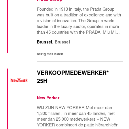
Founded in 1913 in Italy, the Prada Group
was built on a tradition of excellence and with
a vision of innovation. The Group, a world
leader in the luxury sector, operates in more
than 45 countries with the PRADA, Miu Miu,
Versace, Church’s, Car Shoe and Luna
Brussel
,
Brussel
Rossa brands, and has employees of...
bezig met laden...
VERKOOPMEDEWERKER*
25H
New Yorker
WIJ ZIJN NEW YORKER Met meer dan
1,300 filialen , in meer dan 45 landen, met
meer dan 25.000 medewerkers – NEW
YORKER combineert de platte hiërarchieën