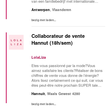
van een familiebedrijf met internationale
allure en creëert daardoor een unieke
Antwerpen
,
Vlaanderen
werkomgeving. WEES NEW YORKER
Wees jezelf! Iedereen is uniek en...
bezig met laden...
Collaborateur de vente
Hannut (18h/sem)
LolaLiza
Etes-vous passionné par la mode?Vous
aimez satisfaire les clients?Réaliser de bons
chiffres de vente vous donne de l’énergie?
Alors lisez certainement ce qui suit, car vous
êtes peut-être notre prochain SUPER talent
pour notre magasin de Hannut! Votre profil
Hannuit
,
Waals Gewest
4280
en tant que Sales Advisor: Vous adorez...
bezig met laden...