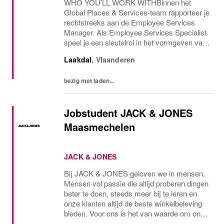
WHO YOU’LL WORK WITHBinnen het
Global Places & Services-team rapporteer je
rechtstreeks aan de Employee Services
Manager. Als Employee Services Specialist
speel je een sleutelrol in het vormgeven van
diverse workplace services op de Nike ELC-
Laakdal
,
Vlaanderen
campus. Je werkt nauw samen met externe
partners en...
bezig met laden...
Jobstudent JACK & JONES
Maasmechelen
JACK & JONES
Bij JACK & JONES geloven we in mensen.
Mensen vol passie die altijd proberen dingen
beter te doen, steeds meer bij te leren en
onze klanten altijd de beste winkelbeleving
bieden. Voor ons is het van waarde om onze
werknemers te ontwikkelen in een