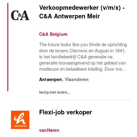
Verkoopmedewerker (v/m/x) -
C&A Antwerpen Meir
C&A Belgium
The future looks like you Sinds de oprichting
door de broers Clemens en August in 1841,
is het familiebedrijf C&A generatie na
generatie toonaangevend op het gebied van
modieuze en betaalbare kleding. Door mens
en planeet op de eerste plaats te zetten,
Antwerpen
,
Vlaanderen
bepalen wij de toon voor de mode-industrie...
bezig met laden...
Flexi-job verkoper
vanHaren