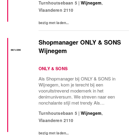
Turnhoutsebaan 5
|
Wijnegem
,
commercieel rendabele items. Onze klanten
Vlaanderen
2110
worden erkend als modebewust en met een
eigen...
bezig met laden...
Shopmanager ONLY & SONS
Wijnegem
ONLY & SONS
Als Shopmanager bij ONLY & SONS in
Wijnegem, kom je terecht bij een
vooruitstrevend modemerk in het
denimuniversum. We streven naar een
nonchalante stijl met trendy Als
Shopmanager bij de gloednieuwe ONLY &
Turnhoutsebaan 5
|
Wijnegem
,
SONS-winkel in Wijnegem kom je terecht bij
Vlaanderen
2110
een vooruitstrevend modemerk in het...
bezig met laden...