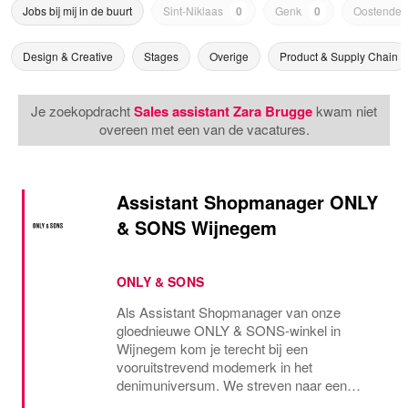
Jobs bij mij in de buurt
Sint-Niklaas
0
Genk
0
Oostende
Design & Creative
Stages
Overige
Product & Supply Chain
Je zoekopdracht
Sales assistant Zara Brugge
kwam niet
overeen met een van de vacatures.
Assistant Shopmanager ONLY
& SONS Wijnegem
ONLY & SONS
Als Assistant Shopmanager van onze
gloednieuwe ONLY & SONS-winkel in
Wijnegem kom je terecht bij een
vooruitstrevend modemerk in het
denimuniversum. We streven naar een
nonchalante stijl met trendy en toch