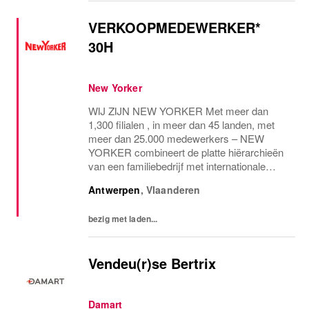
VERKOOPMEDEWERKER*
30H
New Yorker
WIJ ZIJN NEW YORKER Met meer dan
1,300 filialen , in meer dan 45 landen, met
meer dan 25.000 medewerkers – NEW
YORKER combineert de platte hiërarchieën
van een familiebedrijf met internationale
allure en creëert daardoor een unieke
Antwerpen
,
Vlaanderen
werkomgeving. WEES NEW YORKER
Wees jezelf! Iedereen is uniek en...
bezig met laden...
Vendeu(r)se Bertrix
Damart