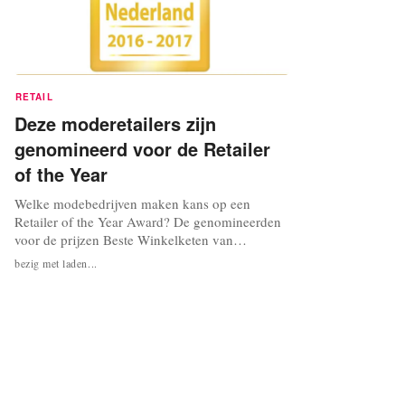
RETAIL
Deze moderetailers zijn
genomineerd voor de Retailer
of the Year
Welke modebedrijven maken kans op een
Retailer of the Year Award? De genomineerden
voor de prijzen Beste Winkelketen van
Nederland 2016 en Webwshop Awards 2016
bezig met laden...
zijn bekend gemaakt. Hema en Zeeman dingen
mee voor de prijs Beste Winkelketen van
Nederland 2016 in de categorie ‘Baby & Kind’.
Voor de categorie ‘Damesmode’ zijn er
nominaties voor...