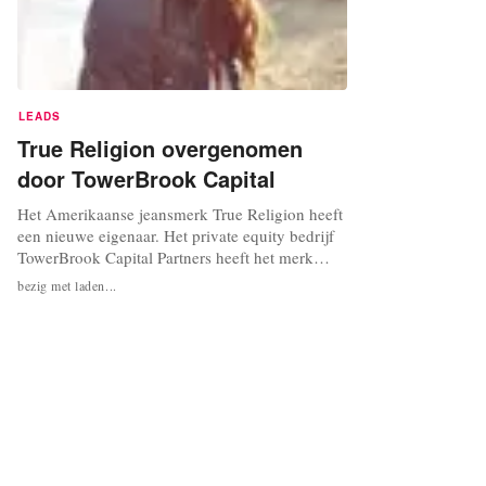
LEADS
True Religion overgenomen
door TowerBrook Capital
Het Amerikaanse jeansmerk True Religion heeft
een nieuwe eigenaar. Het private equity bedrijf
TowerBrook Capital Partners heeft het merk
voor ongeveer 835 miljoen dollar (643,4 miljoen
bezig met laden...
euro) overgenomen. Aandelen in het
bedrijfstegen als gevolg van het nieuws met
ruim 8 procent. Volgens de overeenkomst zal
TowerBrook - ook eigenaar van het luxe...