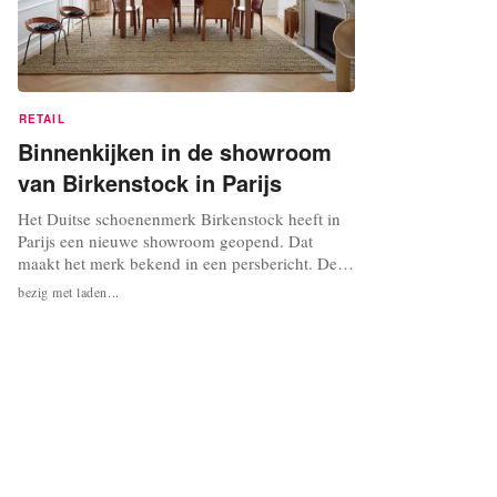
RETAIL
Binnenkijken in de showroom
van Birkenstock in Parijs
Het Duitse schoenenmerk Birkenstock heeft in
Parijs een nieuwe showroom geopend. Dat
maakt het merk bekend in een persbericht. De
Birkenstock 1774 showroom, genoemd na het
bezig met laden...
jaar waarin het merk werd opgericht, is ingericht
in de stijl van een typische Parijse woning met
wanden met panelen, aaneengesloten kamers,
stenen schouwen en parketvloeren....