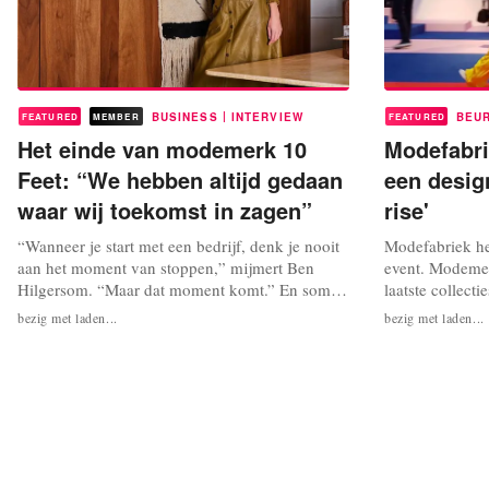
|
BUSINESS
INTERVIEW
BEU
FEATURED
MEMBER
FEATURED
Het einde van modemerk 10
Modefabri
Feet: “We hebben altijd gedaan
een desig
waar wij toekomst in zagen”
rise'
“Wanneer je start met een bedrijf, denk je nooit
Modefabriek he
aan het moment van stoppen,” mijmert Ben
event. Modemer
Hilgersom. “Maar dat moment komt.” En soms
laatste collecti
komt het onverwachts. Hilgersom is oprichter en
ook aan elkaar.
bezig met laden...
bezig met laden...
eigenaar van het Nederlandse damesmodemerk
randevenemente
10 Feet. Na 21 jaar houdt het merk op te
shows en winke
bestaan, zo werd vrijdagavond bekend. 10 Feet
entertainen. I
werd in 1998 opgericht door Ben en...
Modefabriek. V