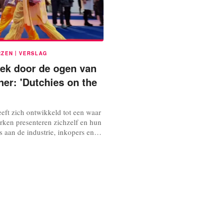
|
RZEN
VERSLAG
ek door de ogen van
ner: 'Dutchies on the
eft zich ontwikkeld tot een waar
ken presenteren zichzelf en hun
es aan de industrie, inkopers en
 Daarnaast zijn er
n, zoals workshops, seminars,
ls om bezoekers te inspireren en
k breng graag een bezoek aan
oorheen als designer om...