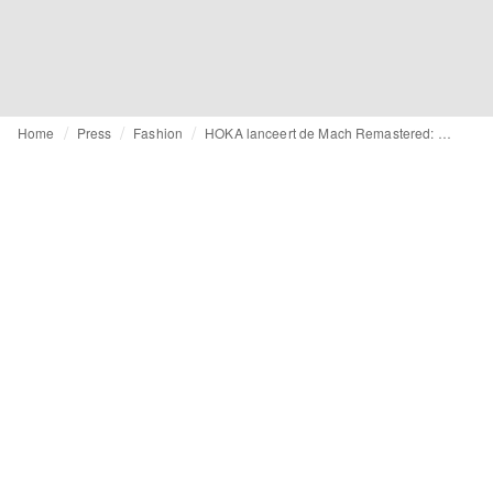
Home
Press
Fashion
HOKA lanceert de Mach Remastered: de perfecte mix van performance en stijl