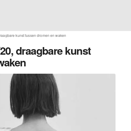
draagbare kunst tussen dromen en waken
20, draagbare kunst
waken