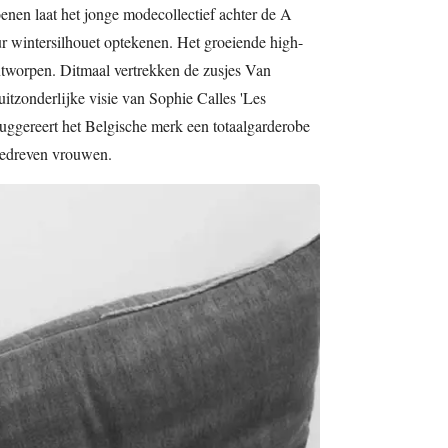
oenen laat het jonge modecollectief achter de A
r wintersilhouet optekenen. Het groeiende high-
ntworpen. Ditmaal vertrekken de zusjes Van
itzonderlijke visie van Sophie Calles 'Les
suggereert het Belgische merk een totaalgarderobe
gedreven vrouwen.