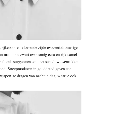
spijkerstof en vloeiende zijde evoceert dromerige
van maanloos zwart over romig ecru en rijk camel
te florals suggereren een met schaduw overtrokken
avond. Streepmotieven in gouddraad geven een
tjapon, te dragen van nacht in dag, waar je ook