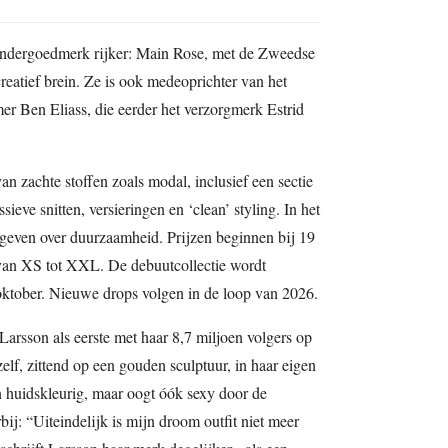
ondergoedmerk rijker: Main Rose, met de Zweedse
eatief brein. Ze is ook medeoprichter van het
r Ben Eliass, die eerder het verzorgmerk Estrid
van zachte stoffen zoals modal, inclusief een sectie
eve snitten, versieringen en ‘clean’ styling. In het
egeven over duurzaamheid. Prijzen beginnen bij 19
van XS tot XXL. De debuutcollectie wordt
ktober. Nieuwe drops volgen in de loop van 2026.
arsson als eerste met haar 8,7 miljoen volgers op
elf, zittend op een gouden sculptuur, in haar eigen
n huidskleurig, maar oogt óók sexy door de
rbij: “Uiteindelijk is mijn droom outfit niet meer