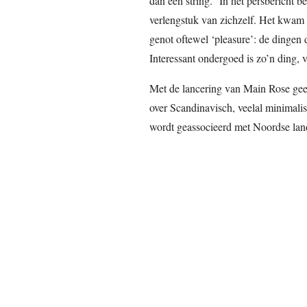
dan een string.” In het persbericht b
verlengstuk van zichzelf. Het kwam v
genot oftewel ‘pleasure’: de dingen
Interessant ondergoed is zo’n ding, 
Met de lancering van Main Rose geef
over Scandinavisch, veelal minimalis
wordt geassocieerd met Noordse land