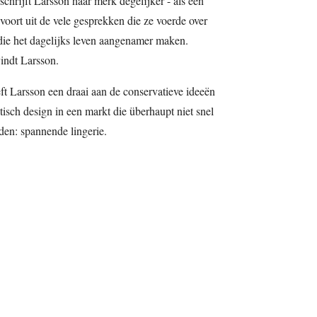
eschrijft Larsson haar merk degelijker - als een
oort uit de vele gesprekken die ze voerde over
 die het dagelijks leven aangenamer maken.
vindt Larsson.
t Larsson een draai aan de conservatieve ideeën
tisch design in een markt die überhaupt niet snel
en: spannende lingerie.