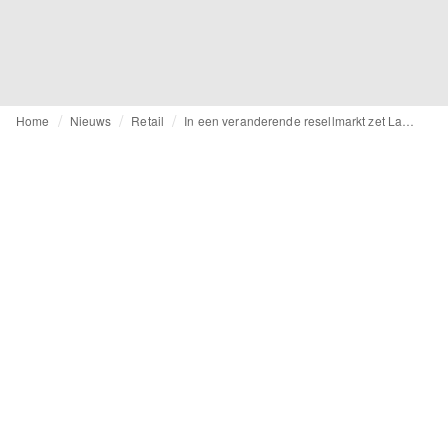
Home
Nieuws
Retail
In een veranderende resellmarkt zet Labellov in op persoonlijke service en gecontroleerde groei