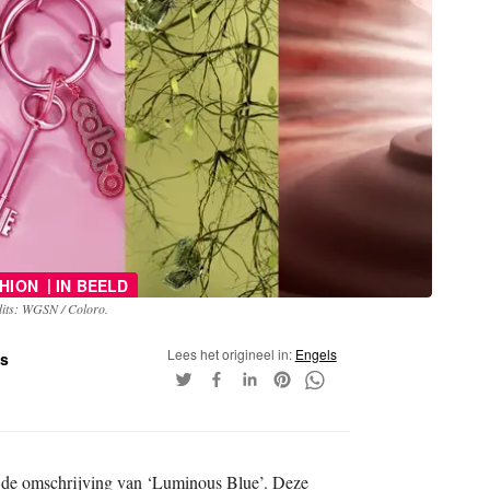
|
SHION
IN BEELD
its: WGSN / Coloro.
Lees het origineel in:
Engels
ss
s de omschrijving van ‘Luminous Blue’. Deze