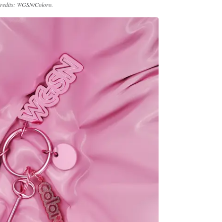
redits: WGSN/Coloro.