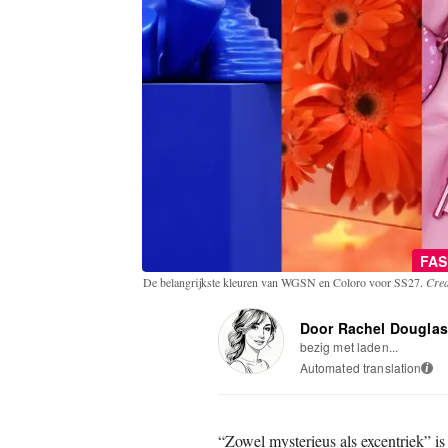
FA
De belangrijkste kleuren van WGSN en Coloro voor SS27.
Cred
Door Rachel Dougla
bezig met laden...
Automated translation
i
“Zowel mysterieus als excentriek” i