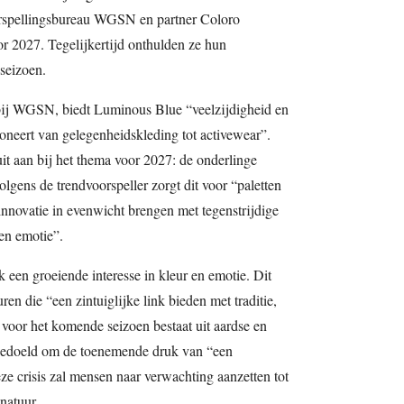
oorspellingsbureau WGSN en partner Coloro
oor 2027. Tegelijkertijd onthulden ze hun
seizoen.
 bij WGSN, biedt Luminous Blue “veelzijdigheid en
oneert van gelegenheidskleding tot activewear”.
uit aan bij het thema voor 2027: de onderlinge
olgens de trendvoorspeller zorgt dit voor “paletten
 innovatie in evenwicht brengen met tegenstrijdige
 en emotie”.
 een groeiende interesse in kleur en emotie. Dit
ren die “een zintuiglijke link bieden met traditie,
 voor het komende seizoen bestaat uit aardse en
 bedoeld om de toenemende druk van “een
eze crisis zal mensen naar verwachting aanzetten tot
natuur.