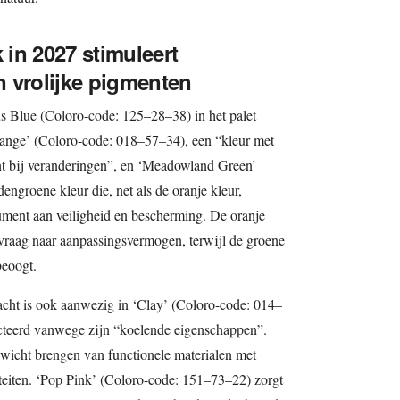
in 2027 stimuleert
en vrolijke pigmenten
s Blue (Coloro-code: 125–28–38) in het palet
range’ (Coloro-code: 018–57–34), een “kleur met
ont bij veranderingen”, en ‘Meadowland Green’
ngroene kleur die, net als de oranje kleur,
ument aan veiligheid en bescherming. De oranje
vraag naar aanpassingsvermogen, terwijl de groene
beoogt.
acht is ook aanwezig in ‘Clay’ (Coloro-code: 014–
ecteerd vanwege zijn “koelende eigenschappen”.
nwicht brengen van functionele materialen met
iteiten. ‘Pop Pink’ (Coloro-code: 151–73–22) zorgt