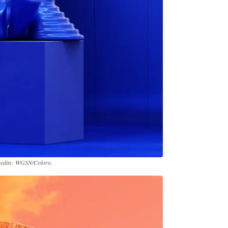
edits: WGSN/Coloro.