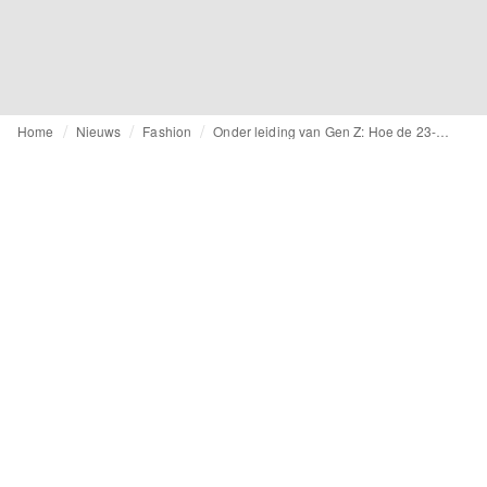
Home
Nieuws
Fashion
Onder leiding van Gen Z: Hoe de 23-jarige Alexei Hamblin Slazenger herpositioneert voor een nieuw tijdperk