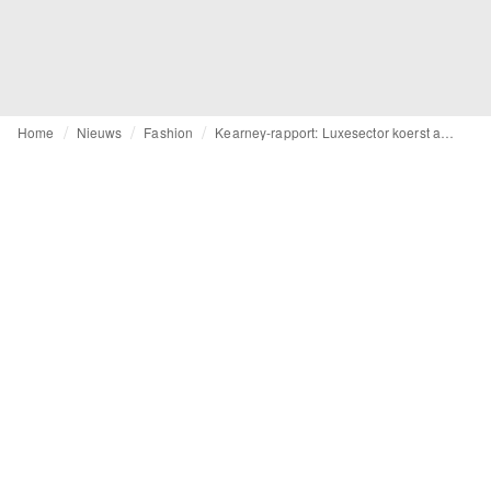
Home
Nieuws
Fashion
Kearney-rapport: Luxesector koerst af op stabilisatie in plaats van teloorgang