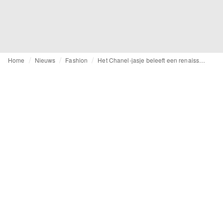
Home
Nieuws
Fashion
Het Chanel-jasje beleeft een renaissance: het fenomeen onder de loep