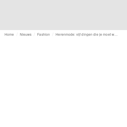
Home
Nieuws
Fashion
Herenmode: vijf dingen die je moet weten voordat de Parijse shows beginnen