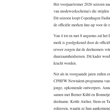
Het voorjaar/zomer 2026 seizoen na
van modeweekschema’s die strijden o
Dit seizoen loopt Copenhagen Fash
de officiële merken line-up voor de 
Van 4 tot en met 8 augustus zal he
merk is goedgekeurd door de officië
ervoor zorgen dat de deelnemers vol
duurzaamheidseisen. Dit kader wordt
kracht worden.
Net als in voorgaande jaren zullen er
CPHFW Newtalent-programma van het 
jonge, opkomende ontwerpers. Anne 
samen met Berner Kühl en Bonnetje, 
deelname. Kettle Atelier, Stem en 
gekregen, waarin ze hun aankomende