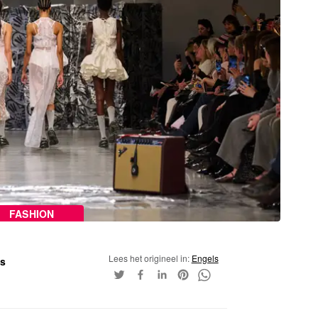
FASHION
Lees het origineel in:
Engels
ss