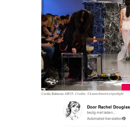
Cecilie Bahnsen AW25.
Credits: ©Launchmetrics/spotlight
Door Rachel Dougla
bezig met laden...
Automated translation
i