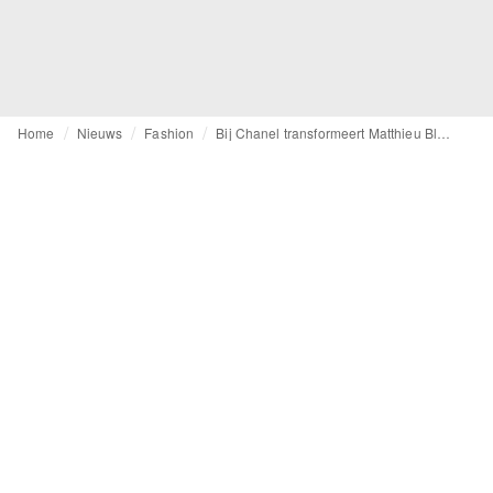
Home
Nieuws
Fashion
Bij Chanel transformeert Matthieu Blazy de boekenkast van Gabrielle tot couture