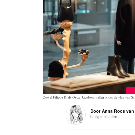
Zowel Filippa K als Oscar Jacobsen vallen onder de vlag van S
Door Anna Roos van
bezig met laden...