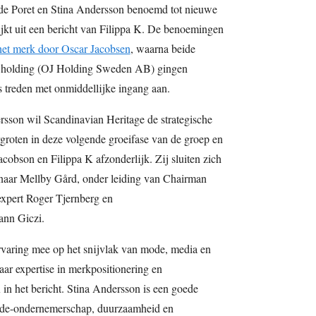
 de Poret en Stina Andersson benoemd tot nieuwe
ijkt uit een bericht van Filippa K. De benoemingen
het merk door Oscar Jacobsen
, waarna beide
de holding (OJ Holding Sweden AB) gingen
treden met onmiddellijke ingang aan.
sson wil Scandinavian Heritage de strategische
rgroten in deze volgende groeifase van de groep en
cobson en Filippa K afzonderlijk. Zij sluiten zich
enaar Mellby Gård, onder leiding van Chairman
expert Roger Tjernberg en
nn Giczi.
ervaring mee op het snijvlak van mode, media en
aar expertise in merkpositionering en
in het bericht. Stina Andersson is een goede
ode-ondernemerschap, duurzaamheid en