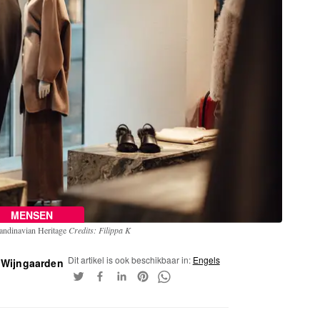
MENSEN
candinavian Heritage
Credits: Filippa K
Dit artikel is ook beschikbaar in:
Engels
 Wijngaarden