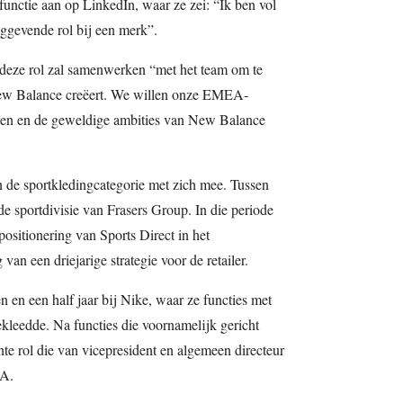
unctie aan op LinkedIn, waar ze zei: “Ik ben vol
inggevende rol bij een merk”.
 deze rol zal samenwerken “met het team om te
ew Balance creëert. We willen onze EMEA-
tillen en de geweldige ambities van New Balance
n de sportkledingcategorie met zich mee. Tussen
e sportdivisie van Frasers Group. In die periode
ositionering van Sports Direct in het
n een driejarige strategie voor de retailer.
 en een half jaar bij Nike, waar ze functies met
leedde. Na functies die voornamelijk gericht
te rol die van vicepresident en algemeen directeur
EA.