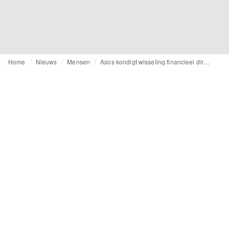
Home
Nieuws
Mensen
Asos kondigt wisseling financieel directeur aan: Aaron Izzard vervangt Dave Murray