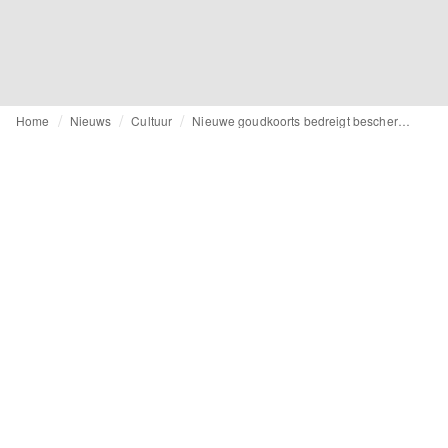
Home
Nieuws
Cultuur
Nieuwe goudkoorts bedreigt beschermde gebieden in de Braziliaanse Amazone