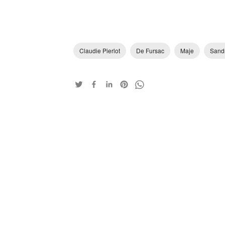
Claudie Pierlot
De Fursac
Maje
Sand