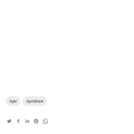
Aybl
GymShark