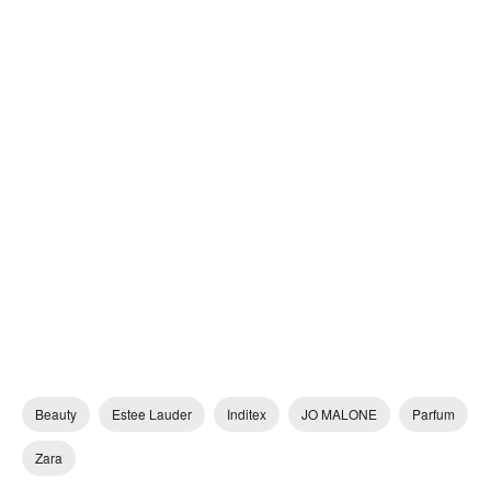
Beauty
Estee Lauder
Inditex
JO MALONE
Parfum
Zara