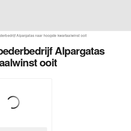
erbedrijf Alpargatas naar hoogste kwartaalwinst ooit
ederbedrijf Alpargatas
aalwinst ooit