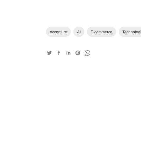
Accenture
AI
E-commerce
Technolog