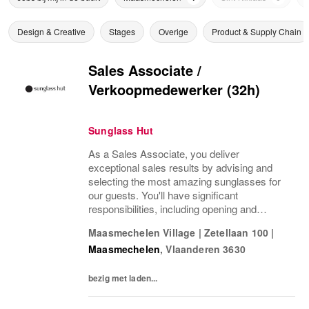
Design & Creative
Stages
Overige
Product & Supply Chain
Sales Associate /
Verkoopmedewerker (32h)
Sunglass Hut
As a Sales Associate, you deliver
exceptional sales results by advising and
selecting the most amazing sunglasses for
our guests. You'll have significant
responsibilities, including opening and
closing the store, handling visual
Maasmechelen Village
|
Zetellaan 100
|
merchandising, and, of course, selling our
Maasmechelen
,
Vlaanderen
3630
beautiful products...
bezig met laden...