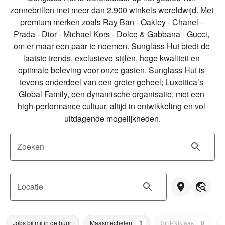
zonnebrillen met meer dan 2.900 winkels wereldwijd. Met 
premium merken zoals Ray Ban - Oakley - Chanel - 
Prada - Dior - Michael Kors - Dolce & Gabbana - Gucci, 
om er maar een paar te noemen. Sunglass Hut biedt de 
laatste trends, exclusieve stijlen, hoge kwaliteit en 
optimale beleving voor onze gasten. Sunglass Hut is 
tevens onderdeel van een groter geheel; Luxottica’s 
Global Family, een dynamische organisatie, met een 
high-performance cultuur, altijd in ontwikkeling en vol 
uitdagende mogelijkheden.
Zoeken
Locatie
Jobs bij mij in de buurt
Maasmechelen
1
Sint-Niklaas
0