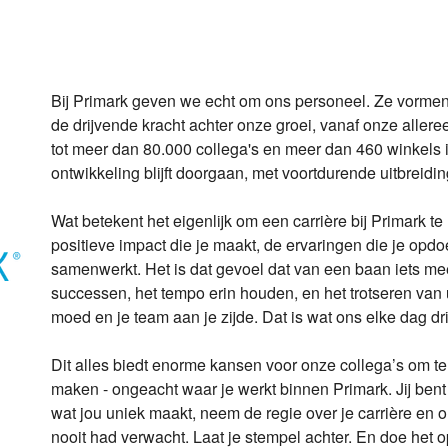
Bij Primark geven we echt om ons personeel. Ze vormen he
de drijvende kracht achter onze groei, vanaf onze alleree
tot meer dan 80.000 collega's en meer dan 460 winkels 
ontwikkeling blijft doorgaan, met voortdurende uitbreidin
Wat betekent het eigenlijk om een carrière bij Primark t
positieve impact die je maakt, de ervaringen die je opd
samenwerkt. Het is dat gevoel dat van een baan iets mee
successen, het tempo erin houden, en het trotseren van u
moed en je team aan je zijde. Dat is wat ons elke dag drijf
Dit alles biedt enorme kansen voor onze collega’s om te
maken - ongeacht waar je werkt binnen Primark. Jij bent
wat jou uniek maakt, neem de regie over je carrière en o
nooit had verwacht. Laat je stempel achter. En doe het 