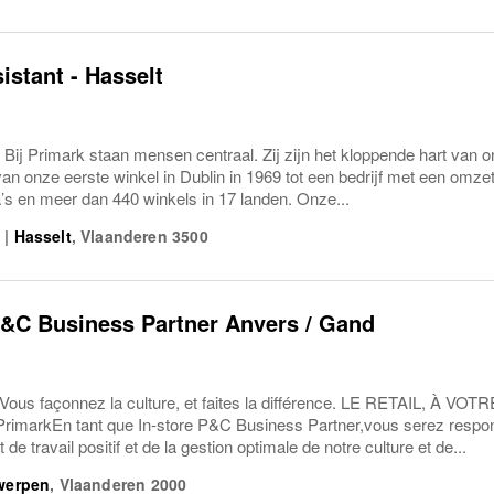
istant - Hasselt
 Bij Primark staan mensen centraal. Zij zijn het kloppende hart van 
van onze eerste winkel in Dublin in 1969 tot een bedrijf met een omz
’s en meer dan 440 winkels in 17 landen. Onze...
5
|
Hasselt
,
Vlaanderen
3500
P&C Business Partner Anvers / Gand
s façonnez la culture, et faites la différence. LE RETAIL, À VO
PrimarkEn tant que In-store P&C Business Partner,vous serez respons
e travail positif et de la gestion optimale de notre culture et de...
werpen
,
Vlaanderen
2000