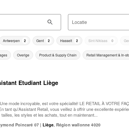
Locatie
Antwerpen
2
Gent
2
Hasselt
2
Sint-Niklaas
0
Ge
ages
Overige
Product & Supply Chain
Retail Management & In-st
sistant Etudiant Liège
 mode incroyable, est votre spécialité! LE RETAIL À VOTRE FAÇO
 tant qu'Assistant Retail, vous veillez à offrir une excellente expéri
tailles, les styles et les achats, tout en maintenant...
aymond Poincaré 07
|
Liège
,
Région wallonne
4020