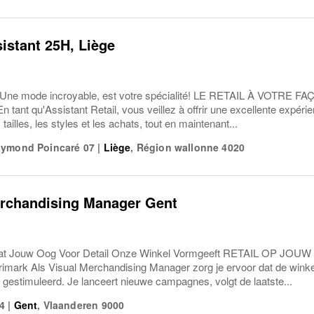
sistant 25H, Liège
 mode incroyable, est votre spécialité! LE RETAIL À VOTRE FAÇO
 tant qu'Assistant Retail, vous veillez à offrir une excellente expéri
tailles, les styles et les achats, tout en maintenant...
aymond Poincaré 07
|
Liège
,
Région wallonne
4020
erchandising Manager Gent
Jouw Oog Voor Detail Onze Winkel Vormgeeft RETAIL OP JOUW 
imark Als Visual Merchandising Manager zorg je ervoor dat de winkel e
gestimuleerd. Je lanceert nieuwe campagnes, volgt de laatste...
4
|
Gent
,
Vlaanderen
9000