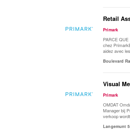
Retail As
Primark
PARCE QUE Une
chez PrimarkEn
aidez avec les 
Boulevard R
Visual M
Primark
OMDAT Omdat 
Manager bij Pr
verkoop wordt 
Langemunt 5