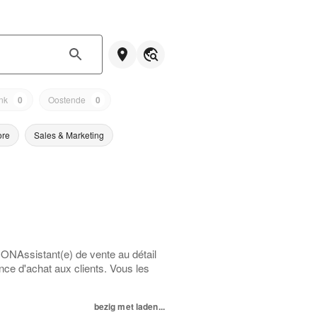
nk
0
Oostende
0
ore
Sales & Marketing
NAssistant(e) de vente au détail
ence d'achat aux clients. Vous les
bezig met laden...