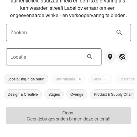
authenticiteit, duurzaamheid en een luxe ervaring als 
kernwaarden streeft Labellov ernaar om een 
ongeëvenaarde winkel- en verkoopervaring te bieden.
Zoeken
Locatie
Jobs bij mij in de buurt
Sint-Niklaas
0
Genk
0
Oostende
Design & Creative
Stages
Overige
Product & Supply Chain
Oops!
Geen jobs gevonden binnen deze criteria!!