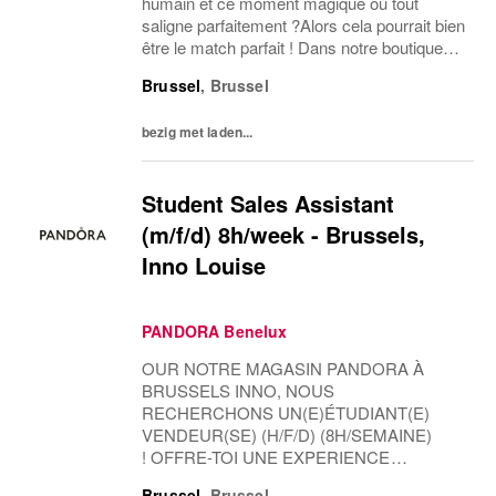
humain et ce moment magique où tout
saligne parfaitement ?Alors cela pourrait bien
être le match parfait ! Dans notre boutique
Pandora, vous êtes non seulement
Brussel
,
Brussel
entouré(e) déclat, mais aussi le pilier dune
équipe formidable et...
bezig met laden...
Student Sales Assistant
(m/f/d) 8h/week - Brussels,
Inno Louise
PANDORA Benelux
OUR NOTRE MAGASIN PANDORA À
BRUSSELS INNO, NOUS
RECHERCHONS UN(E)ÉTUDIANT(E)
VENDEUR(SE) (H/F/D) (8H/SEMAINE)
! OFFRE-TOI UNE EXPERIENCE
COMMERCIALE SANS PAREILLE Les
Brussel
,
Brussel