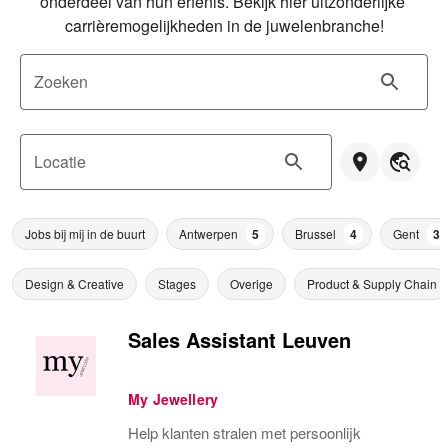
onderdeel van hun erfenis. Bekijk hier uitzonderlijke 
carrièremogelijkheden in de juwelenbranche!
Zoeken
Locatie
Jobs bij mij in de buurt
Antwerpen
5
Brussel
4
Gent
3
Design & Creative
Stages
Overige
Product & Supply Chain
Sales Assistant Leuven
My Jewellery
Help klanten stralen met persoonlijk