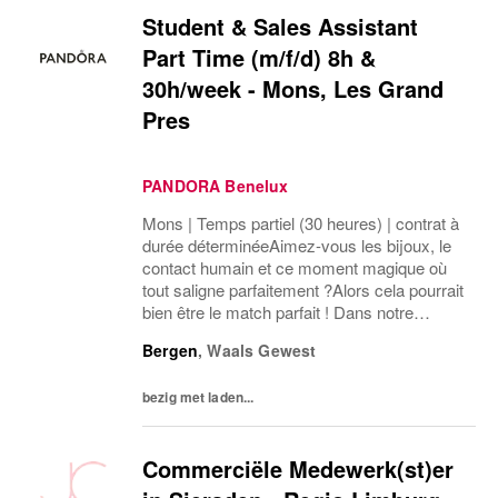
Student & Sales Assistant
Part Time (m/f/d) 8h &
30h/week - Mons, Les Grand
Pres
PANDORA Benelux
Mons | Temps partiel (30 heures) | contrat à
durée déterminéeAimez-vous les bijoux, le
contact humain et ce moment magique où
tout saligne parfaitement ?Alors cela pourrait
bien être le match parfait ! Dans notre
boutique Pandora, vous êtes non seulement
Bergen
,
Waals Gewest
entouré(e) déclat, mais aussi le pilier...
bezig met laden...
Commerciële Medewerk(st)er