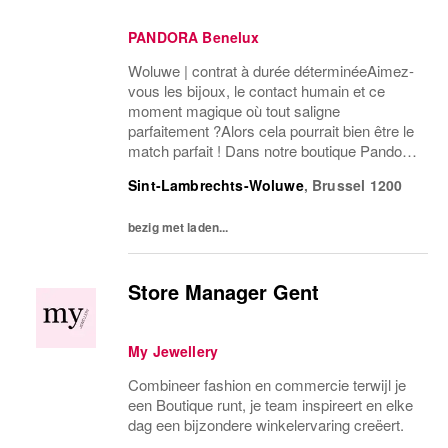
PANDORA Benelux
Woluwe | contrat à durée déterminéeAimez-
vous les bijoux, le contact humain et ce
moment magique où tout saligne
parfaitement ?Alors cela pourrait bien être le
match parfait ! Dans notre boutique Pandora,
vous êtes non seulement entouré(e) déclat,
Sint-Lambrechts-Woluwe
,
Brussel
1200
mais aussi le pilier dune équipe formidable
et...
bezig met laden...
Store Manager Gent
My Jewellery
Combineer fashion en commercie terwijl je
een Boutique runt, je team inspireert en elke
dag een bijzondere winkelervaring creëert.