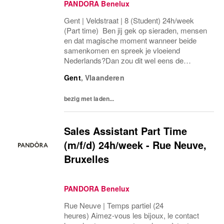
PANDORA Benelux
Gent | Veldstraat | 8 (Student) 24h/week
(Part time) Ben jij gek op sieraden, mensen
en dat magische moment wanneer beide
samenkomen en spreek je vloeiend
Nederlands?Dan zou dit wel eens de
perfecte match kunnen zijn! In onze Pandora
Gent
,
Vlaanderen
Store bevind je je niet alleen midden in de
schittering, maar...
bezig met laden...
Sales Assistant Part Time
(m/f/d) 24h/week - Rue Neuve,
Bruxelles
PANDORA Benelux
Rue Neuve | Temps partiel (24
heures) Aimez-vous les bijoux, le contact