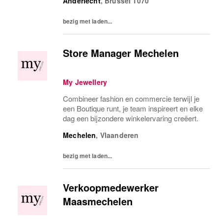
Anderlecht
,
Brussel
1070
dexpériences clients inoubliables. We...
bezig met laden...
Store Manager Mechelen
My Jewellery
Combineer fashion en commercie terwijl je
een Boutique runt, je team inspireert en elke
dag een bijzondere winkelervaring creëert.
Mechelen
,
Vlaanderen
bezig met laden...
Verkoopmedewerker
Maasmechelen