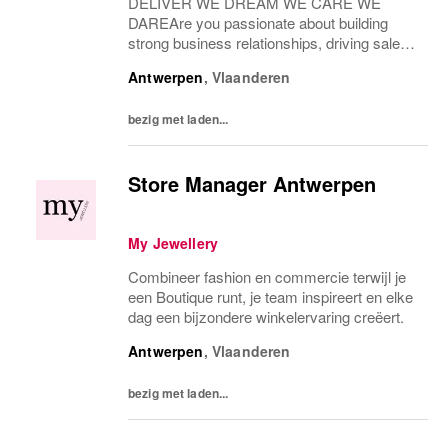
DELIVER WE DREAM WE CARE WE
DAREAre you passionate about building
strong business relationships, driving sales
growth, and representing an internationally
Antwerpen
,
Vlaanderen
loved brand? We are looking for a Regional
Wholesale Account Manager...
bezig met laden...
Store Manager Antwerpen
My Jewellery
Combineer fashion en commercie terwijl je
een Boutique runt, je team inspireert en elke
dag een bijzondere winkelervaring creëert.
Antwerpen
,
Vlaanderen
bezig met laden...