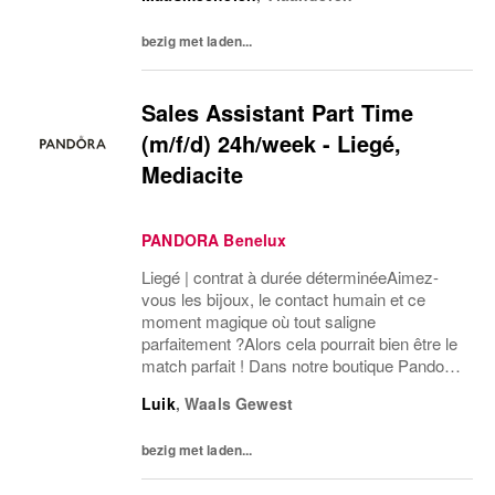
bezig met laden...
Sales Assistant Part Time
(m/f/d) 24h/week - Liegé,
Mediacite
PANDORA Benelux
Liegé | contrat à durée déterminéeAimez-
vous les bijoux, le contact humain et ce
moment magique où tout saligne
parfaitement ?Alors cela pourrait bien être le
match parfait ! Dans notre boutique Pandora,
vous êtes non seulement entouré(e) déclat,
Luik
,
Waals Gewest
mais aussi le pilier dune équipe formidable
et...
bezig met laden...