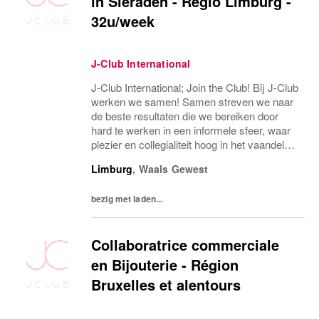
in Sieraden - Regio Limburg -
32u/week
J-Club International
J-Club International; Join the Club! Bij J-Club
werken we samen! Samen streven we naar
de beste resultaten die we bereiken door
hard te werken in een informele sfeer, waar
plezier en collegialiteit hoog in het vaandel
staan. Ben jij, net als wij, gek op sieraden en
Limburg
,
Waals Gewest
lijkt het jou ook zo leuk om...
bezig met laden...
Collaboratrice commerciale
en Bijouterie - Région
Bruxelles et alentours