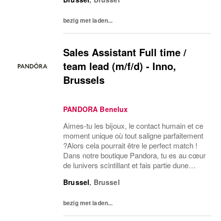
authentiques bijoux Pandora soulignent la
beauté et le style personnel de toute
bezig met laden...
personne qui les porte. Chacun d'entre eux
fait...
Sales Assistant Full time /
team lead (m/f/d) - Inno,
Brussels
PANDORA Benelux
Aimes-tu les bijoux, le contact humain et ce
moment unique où tout saligne parfaitement
?Alors cela pourrait être le perfect match !
Dans notre boutique Pandora, tu es au cœur
de lunivers scintillant et fais partie dune
équipe formidable, tout en créant des
Brussel
,
Brussel
expériences clients inoubliables.We...
bezig met laden...