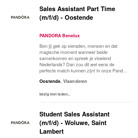
Sales Assistant Part Time
(m/f/d) - Oostende
PANDORA Benelux
Ben jij gek op sieraden, mensen en dat
magische moment wanneer beide
samenkomen en spreek je vloeiend
Nederlands? Dan zou dit wel eens de
perfecte match kunnen zijn! In onze Pandora
Store bevind je je niet alleen midden in de
Oostende
,
Vlaanderen
schittering, maar maak je ook deel uit van
een fantastisch team en...
bezig met laden...
Student Sales Assistant
(m/f/d) - Woluwe, Saint
Lambert