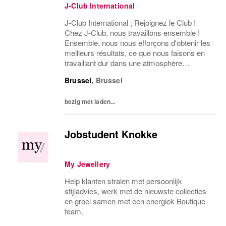
J-Club International
J-Club International ; Rejoignez le Club !
Chez J-Club, nous travaillons ensemble !
Ensemble, nous nous efforçons d'obtenir les
meilleurs résultats, ce que nous faisons en
travaillant dur dans une atmosphère
informelle où le plaisir et la collégialité sont
Brussel
,
Brussel
primordiaux. Comme nous, vous aimez
les...
bezig met laden...
Jobstudent Knokke
My Jewellery
Help klanten stralen met persoonlijk
stijladvies, werk met de nieuwste collecties
en groei samen met een energiek Boutique
team.