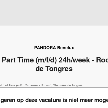
PANDORA Benelux
 Part Time (m/f/d) 24h/week - R
de Tongres
nt Part Time (m/f/d) 24h/week - Rocourt, Chaussee de Tongres
geren op deze vacature is niet meer mogel