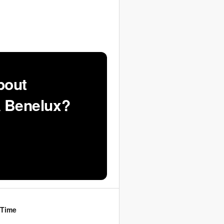
bout
 Benelux?
 Time