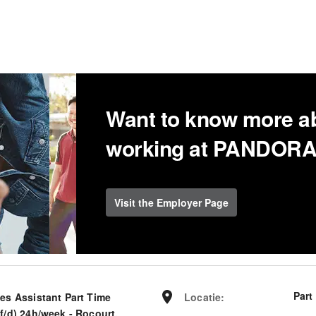
Want to know more a
working at PANDORA
Visit the Employer Page
Part
les Assistant Part Time
Locatie
:
f/d) 24h/week - Rocourt,