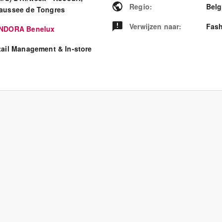
Regio
:
Bel
aussee de Tongres
Verwijzen naar
:
Fash
NDORA Benelux
tail Management & In-store