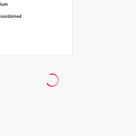
gium
ionUnited