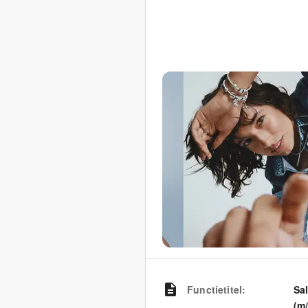
Functietitel
:
Sa
(m/