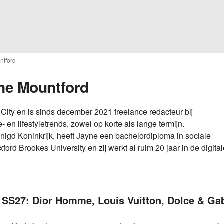
ntford
yne Mountford
ity en is sinds december 2021 freelance redacteur bij
- en lifestyletrends, zowel op korte als lange termijn.
enigd Koninkrijk, heeft Jayne een bachelordiploma in sociale
ord Brookes University en zij werkt al ruim 20 jaar in de digita
SS27: Dior Homme, Louis Vuitton, Dolce & Ga