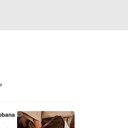
le
bbana