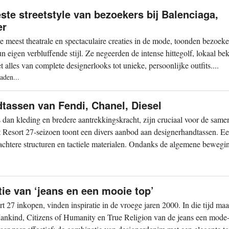
te streetstyle van bezoekers bij Balenciaga,
er
meest theatrale en spectaculaire creaties in de mode, toonden bezoeke
un eigen verbluffende stijl. Ze negeerden de intense hittegolf, lokaal be
alles van complete designerlooks tot unieke, persoonlijke outfits....
aden...
dtassen van Fendi, Chanel, Diesel
an kleding en bredere aantrekkingskracht, zijn cruciaal voor de samen
t Resort 27-seizoen toont een divers aanbod aan designerhandtassen. E
zachtere structuren en tactiele materialen. Ondanks de algemene bewegin
tie van ‘jeans en een mooie top’
rt 27 inkopen, vinden inspiratie in de vroege jaren 2000. In die tijd ma
nkind, Citizens of Humanity en True Religion van de jeans een mode