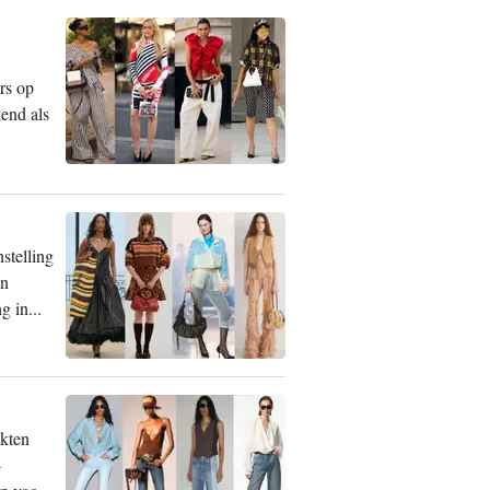
rs op
kend als
stelling
en
g in...
akten
-