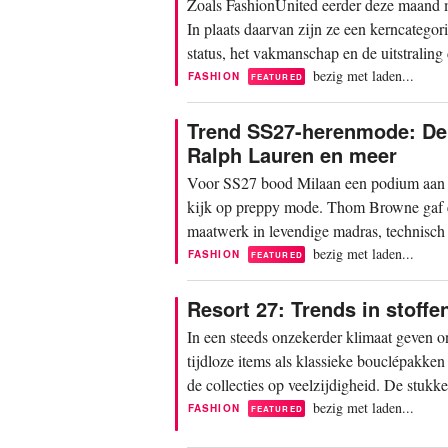
Zoals FashionUnited eerder deze maand m
In plaats daarvan zijn ze een kerncategor
status, het vakmanschap en de uitstraling
bezig met laden...
FASHION
FEATURED
Trend SS27-herenmode: De 
Ralph Lauren en meer
Voor SS27 bood Milaan een podium aan tw
kijk op preppy mode. Thom Browne gaf ee
maatwerk in levendige madras, technisch 
daarentegen...
bezig met laden...
FASHION
FEATURED
Resort 27: Trends in stoffe
In een steeds onzekerder klimaat geven o
tijdloze items als klassieke bouclépakken 
de collecties op veelzijdigheid. De stukke
bezig met laden...
FASHION
FEATURED