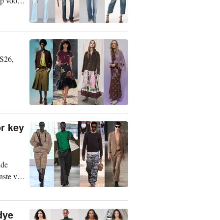
op voor
SS26,
r key
nde
unste van
dye