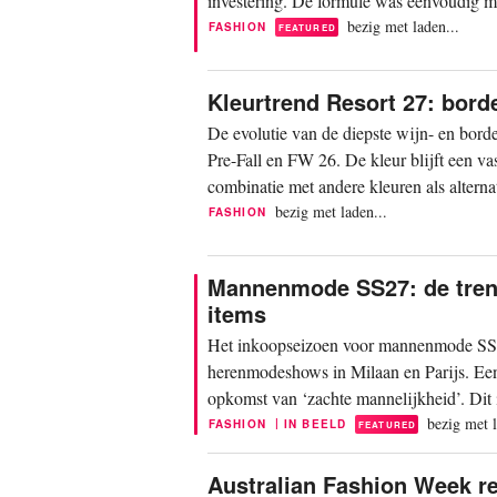
investering. De formule was eenvoudig ma
een...
bezig met laden...
FASHION
FEATURED
Kleurtrend Resort 27: bord
De evolutie van de diepste wijn- en borde
Pre-Fall en FW 26. De kleur blijft een v
combinatie met andere kleuren als alternat
bezig met laden...
FASHION
Mannenmode SS27: de trend
items
Het inkoopseizoen voor mannenmode SS27
herenmodeshows in Milaan en Parijs. Een
opkomst van ‘zachte mannelijkheid’. Dit is
een meer...
bezig met l
|
FASHION
IN BEELD
FEATURED
Australian Fashion Week r