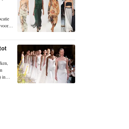
catie
 voor
tot
rken,
en
 in