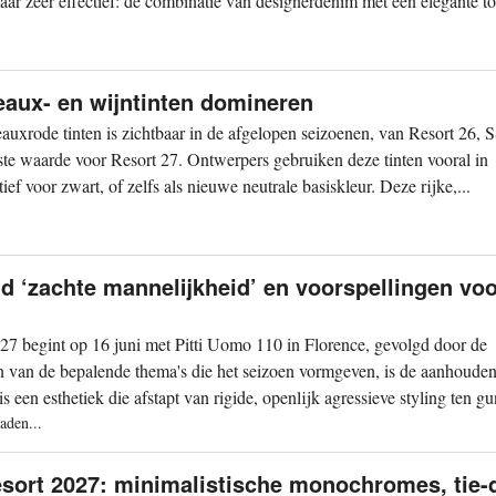
ar zeer effectief: de combinatie van designerdenim met een elegante t
eaux- en wijntinten domineren
auxrode tinten is zichtbaar in de afgelopen seizoenen, van Resort 26, 
aste waarde voor Resort 27. Ontwerpers gebruiken deze tinten vooral in
ief voor zwart, of zelfs als nieuwe neutrale basiskleur. Deze rijke,...
 ‘zachte mannelijkheid’ en voorspellingen voo
 begint op 16 juni met Pitti Uomo 110 in Florence, gevolgd door de
 van de bepalende thema's die het seizoen vormgeven, is de aanhoude
 een esthetiek die afstapt van rigide, openlijk agressieve styling ten g
aden...
esort 2027: minimalistische monochromes, tie-