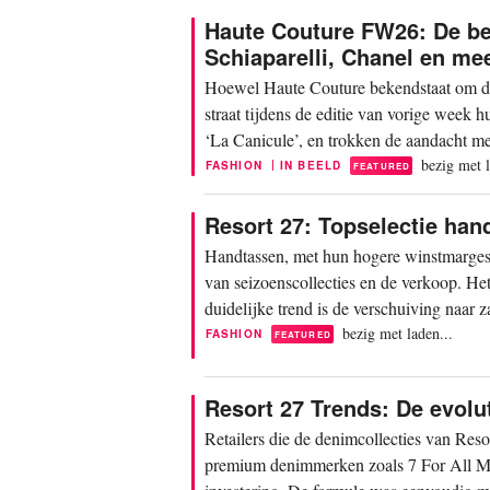
Haute Couture FW26: De bes
Schiaparelli, Chanel en me
Hoewel Haute Couture bekendstaat om de 
straat tijdens de editie van vorige week h
‘La Canicule’, en trokken de aandacht met 
bezig met l
|
FASHION
IN BEELD
FEATURED
Resort 27: Topselectie han
Handtassen, met hun hogere winstmarges d
van seizoenscollecties en de verkoop. He
duidelijke trend is de verschuiving naar 
bezig met laden...
FASHION
FEATURED
Resort 27 Trends: De evolu
Retailers die de denimcollecties van Reso
premium denimmerken zoals 7 For All Ma