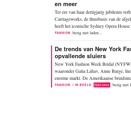
en meer
Ter ere van haar dertigjarig jubileum ve
Carriageworks, de thuisbasis van de afge
heeft het iconische Sydney Opera House 
de...
bezig met laden...
FASHION
De trends van New York Fas
opvallende sluiers
New York Fashion Week Bridal (NYFWB) 
waaronder Galia Lahav, Anne Barge, Ines
enorme markt. De Amerikaanse bruidsindus
2025, is een...
bezig met l
|
FASHION
IN BEELD
FEATURED