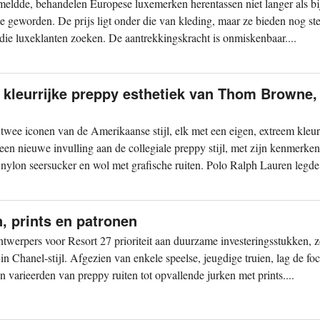
eldde, behandelen Europese luxemerken herentassen niet langer als bi
ie geworden. De prijs ligt onder die van kleding, maar ze bieden nog st
 die luxeklanten zoeken. De aantrekkingskracht is onmiskenbaar....
kleurrijke preppy esthetiek van Thom Browne,
ee iconen van de Amerikaanse stijl, elk met een eigen, extreem kleur
n nieuwe invulling aan de collegiale preppy stijl, met zijn kenmerke
nylon seersucker en wol met grafische ruiten. Polo Ralph Lauren legde
n, prints en patronen
ntwerpers voor Resort 27 prioriteit aan duurzame investeringsstukken, z
in Chanel-stijl. Afgezien van enkele speelse, jeugdige truien, lag de fo
n varieerden van preppy ruiten tot opvallende jurken met prints....