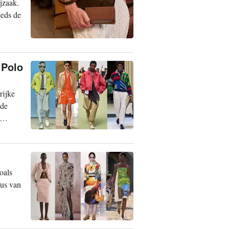
jzaak.
eeds de
 Polo
rijke
nde
oals
cus van